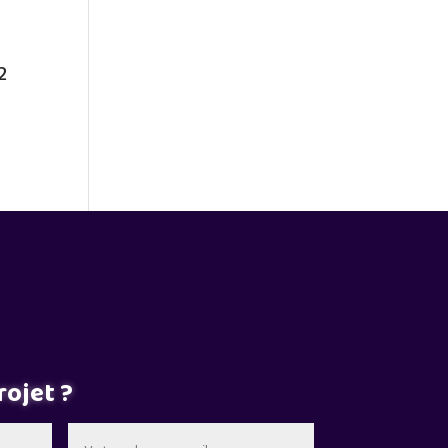
2
rojet ?