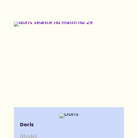
Doris
Model