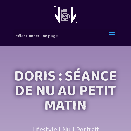
Sélectionner une page
DORIS : SÉANCE
DE NU AU PETIT
MATIN
Lifestyle
|
Nu
|
Portrait